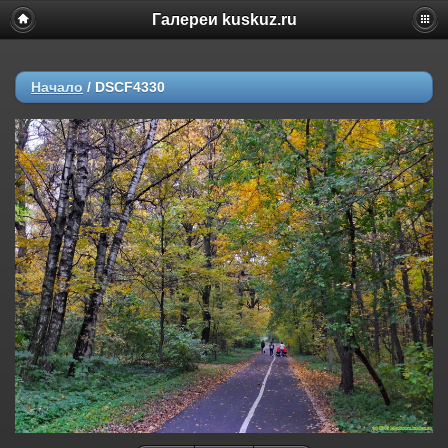
Галереи kuskuz.ru
Начало
/
DSCF4330