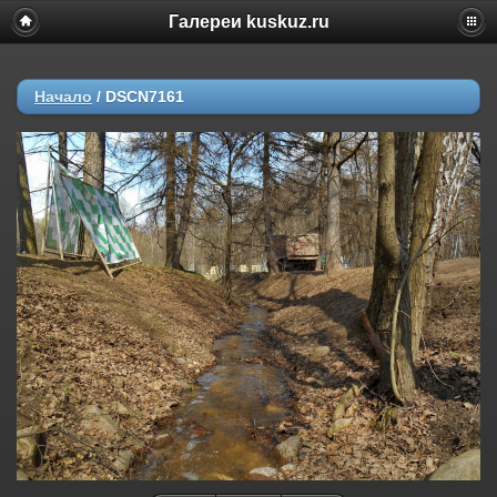
Галереи kuskuz.ru
Начало
/
DSCN7161