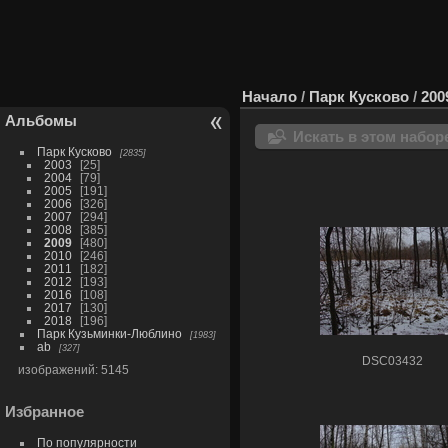
Начало
/
Парк Кусково
/
200
Альбомы
Искать в этом набор
Парк Кусково
2835
2003
25
2004
79
2005
191
2006
326
2007
294
2008
385
2009
480
2010
246
2011
182
2012
193
2016
108
2017
130
2018
196
Парк Кузьминки-Люблино
1983
ab
327
DSC03432
изображений: 5145
Избранное
По популярности