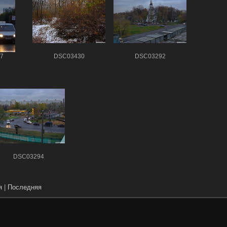
7
DSC03430
DSC03292
DSC03294
я
|
Последняя