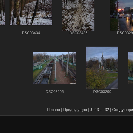
DSC03434
DSC03435
DSC0329
DSC03295
DSC03290
Первая |
Предыдущая |
1
2
3
...
32
|
Следующа