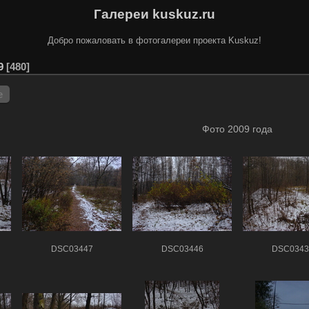
Галереи kuskuz.ru
Добро пожаловать в фотогалереи проекта Kuskuz!
9
480
е
Фото 2009 года
DSC03447
DSC03446
DSC0343